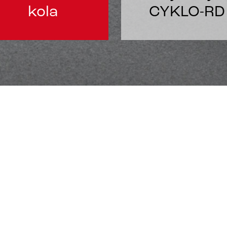
kola
CYKLO-RD
is jízdních kol v Pardubicích
Vás již od roku 1991. V naší prodejně v Pardubicích - P
ch kol, elektrokol, cyklistického oblečení a příslušenstv
l, elektrokol a stavbu kol na zakázku.