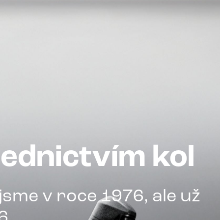
ednictvím kol
jsme v roce 1976, ale už
6.