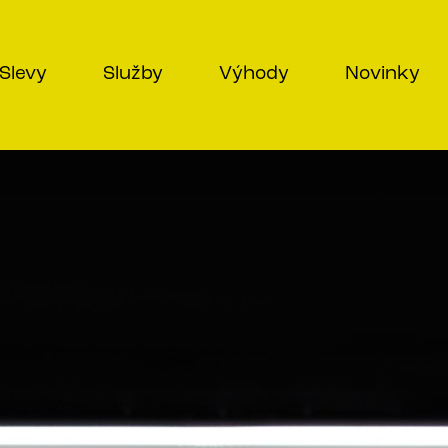
Slevy
Služby
Výhody
Novinky
ŠÍ OBJEDNÁVKU
me na ni. Ve Vašem emailu najdete po