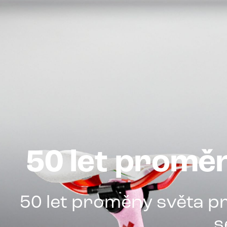
50 let promě
50 let proměny světa pr
s