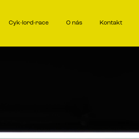
Cyk-lord-race
O nás
Kontakt
trvzení.