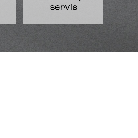
servis
 - Popkovicích
opkovicích pro Vás máme
í. S hrdostí reprezentujeme značky