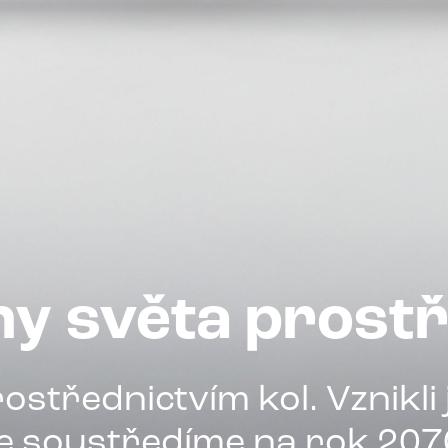
ny světa prostř
ostřednictvím kol. Vznikli 
e soustředíme na rok 207