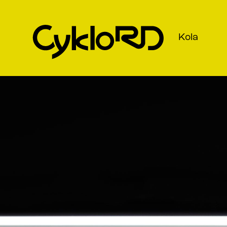
Kola
DĚKUJEME ZA VA
S cyklistickou láskou jde