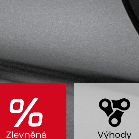
Zlevněná
Výhody