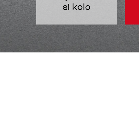
si kolo
Prodej a serv
Jsme rodinná firma a jsme tady pro 
přichystanou rozsáhlou nabídku jízdí
kol
Trek
a
Bianchi
.
Nabízíme
odborný servis
jízdních ko